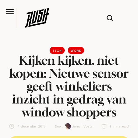
TECH
WORK
Kijken kijken, niet
kopen: Nieuwe sensor
geeft winkeliers
inzicht in gedrag van
window shoppers
4 december 2015
Door:  
Johan Voets
1
 min read