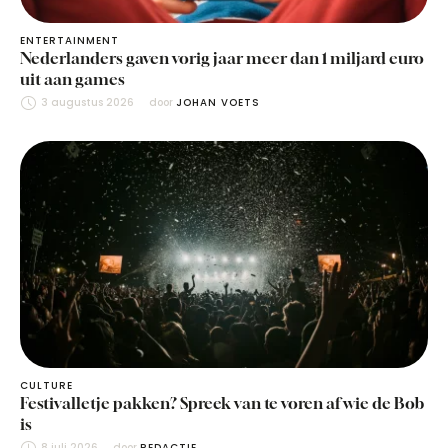
ENTERTAINMENT
Nederlanders gaven vorig jaar meer dan 1 miljard euro
uit aan games
3 augustus 2026
door 
JOHAN VOETS
CULTURE
Festivalletje pakken? Spreek van te voren af wie de Bob
is
8 juli 2026
door 
REDACTIE