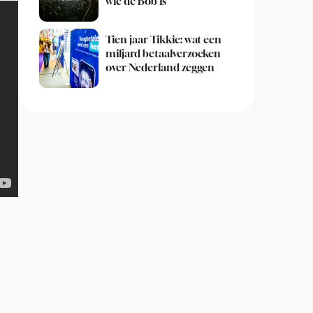
wie de Bob is
Tien jaar Tikkie: wat een
miljard betaalverzoeken
over Nederland zeggen