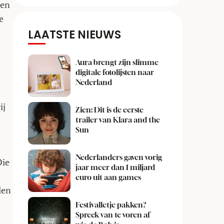
oen
e
LAATSTE NIEUWS
Aura brengt zijn slimme
digitale fotolijsten naar
Nederland
ij
Zien: Dit is de eerste
trailer van Klara and the
Sun
Nederlanders gaven vorig
Die
jaar meer dan 1 miljard
euro uit aan games
len
Festivalletje pakken?
Spreek van te voren af