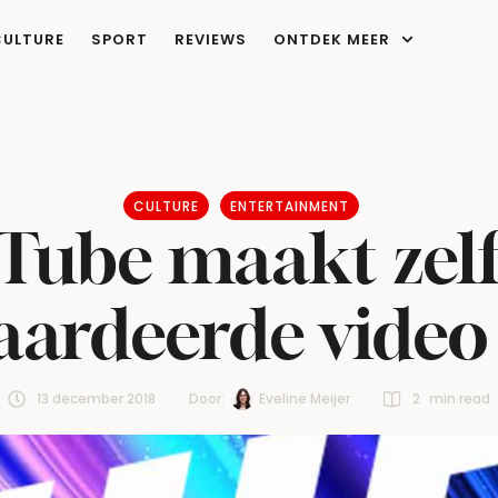
CULTURE
SPORT
REVIEWS
ONTDEK MEER
CULTURE
ENTERTAINMENT
Tube maakt zelf
ardeerde video
13 december 2018
Door:  
Eveline Meijer
2
 min read