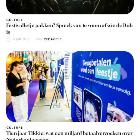
CULTURE
Festivalletje pakken? Spreek van te voren af wie de Bob
is
8 juli 2026
door 
REDACTIE
CULTURE
Tien jaar Tikkie: wat een miljard betaalverzoeken over
Nederland zeggen