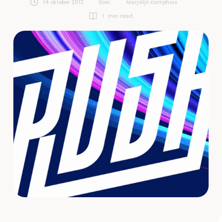
14 oktober 2012
Door:  
Marjolijn Kamphuis
1
 min read