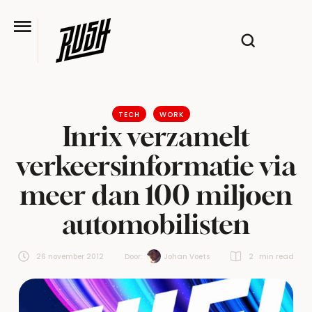
TECH
WORK
Inrix verzamelt
verkeersinformatie via
meer dan 100 miljoen
automobilisten
26 november 2012
Door:  
Johan Voets
2
 min read