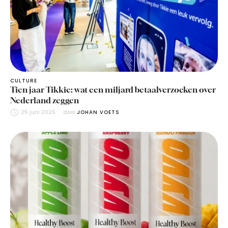
CULTURE
Tien jaar Tikkie: wat een miljard betaalverzoeken over
Nederland zeggen
25 juni 2026
door 
JOHAN VOETS