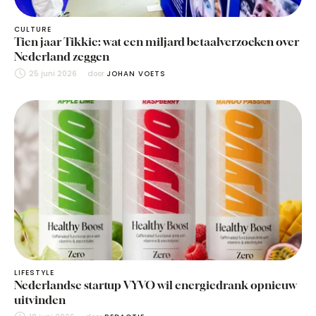
CULTURE
Tien jaar Tikkie: wat een miljard betaalverzoeken over
Nederland zeggen
25 juni 2026
door 
JOHAN VOETS
LIFESTYLE
Nederlandse startup VYVO wil energiedrank opnieuw
uitvinden