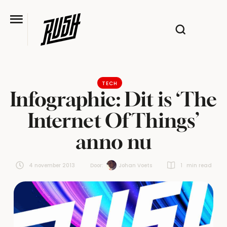
TECH
Infographic: Dit is ‘The
Internet Of Things’
anno nu
4 november 2013
Door:  
Johan Voets
1
 min read