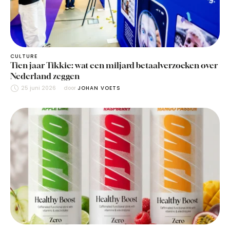
CULTURE
Tien jaar Tikkie: wat een miljard betaalverzoeken over
Nederland zeggen
25 juni 2026
door 
JOHAN VOETS