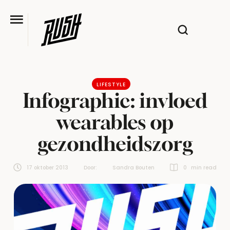
LIFESTYLE
Infographic: invloed
wearables op
gezondheidszorg
17 oktober 2013
Door:  
Sandra Bouten
0
 min read