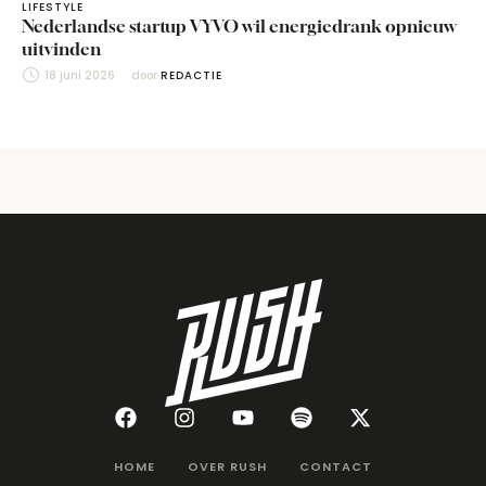
LIFESTYLE
Nederlandse startup VYVO wil energiedrank opnieuw
uitvinden
18 juni 2026
door 
REDACTIE
HOME
OVER RUSH
CONTACT