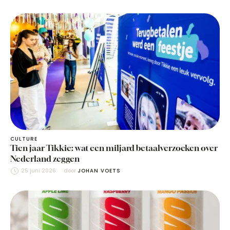
CULTURE
Tien jaar Tikkie: wat een miljard betaalverzoeken over
Nederland zeggen
25 juni 2026
door 
JOHAN VOETS