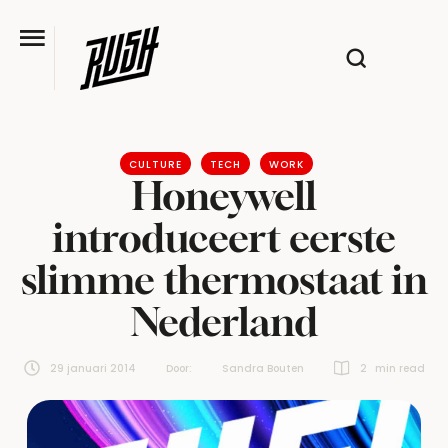
CULTURE
TECH
WORK
Honeywell
introduceert eerste
slimme thermostaat in
Nederland
29 januari 2014
Door:  
Sandra Bouten
2
 min read