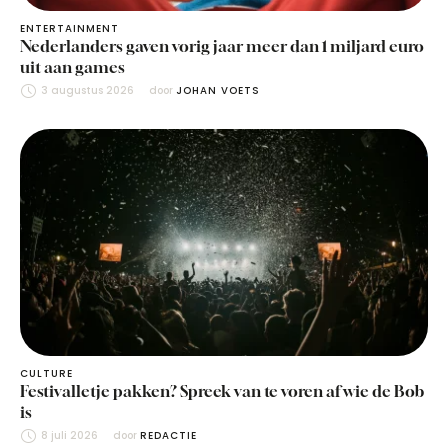
ENTERTAINMENT
Nederlanders gaven vorig jaar meer dan 1 miljard euro
uit aan games
3 augustus 2026
door 
JOHAN VOETS
CULTURE
Festivalletje pakken? Spreek van te voren af wie de Bob
is
8 juli 2026
door 
REDACTIE