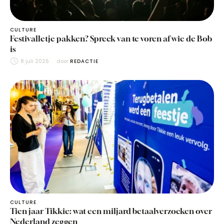
CULTURE
Festivalletje pakken? Spreek van te voren af wie de Bob
is
8 juli 2026
door 
REDACTIE
CULTURE
Tien jaar Tikkie: wat een miljard betaalverzoeken over
Nederland zeggen