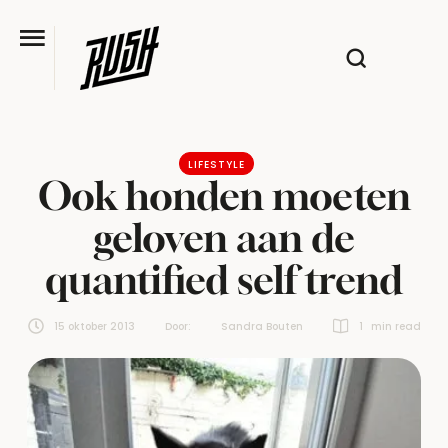
LIFESTYLE
Ook honden moeten
geloven aan de
quantified self trend
15 oktober 2013
Door:  
Sandra Bouten
1
 min read