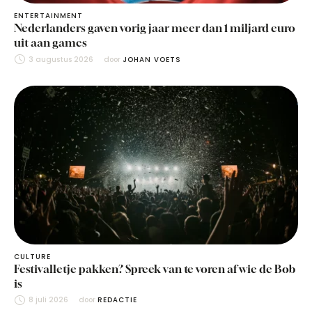
ENTERTAINMENT
Nederlanders gaven vorig jaar meer dan 1 miljard euro
uit aan games
3 augustus 2026
door 
JOHAN VOETS
CULTURE
Festivalletje pakken? Spreek van te voren af wie de Bob
is
8 juli 2026
door 
REDACTIE