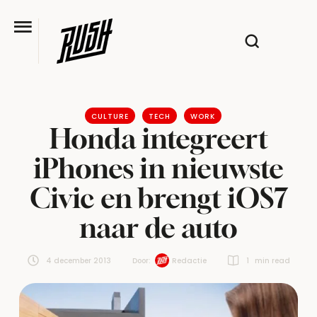
CULTURE
TECH
WORK
Honda integreert
iPhones in nieuwste
Civic en brengt iOS7
naar de auto
4 december 2013
Door:  
Redactie
1
 min read