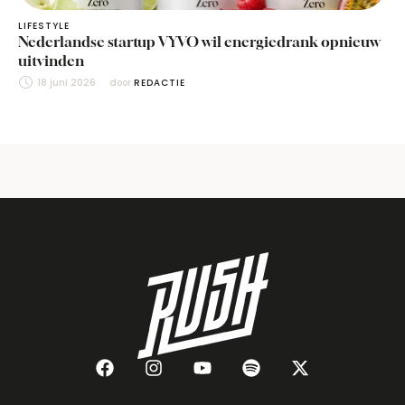
LIFESTYLE
Nederlandse startup VYVO wil energiedrank opnieuw
uitvinden
18 juni 2026
door 
REDACTIE