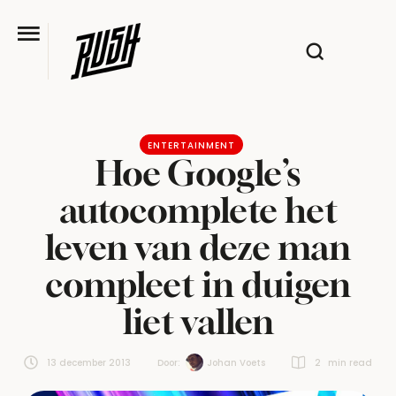
ENTERTAINMENT
Hoe Google’s
autocomplete het
leven van deze man
compleet in duigen
liet vallen
13 december 2013
Door:  
Johan Voets
2
 min read