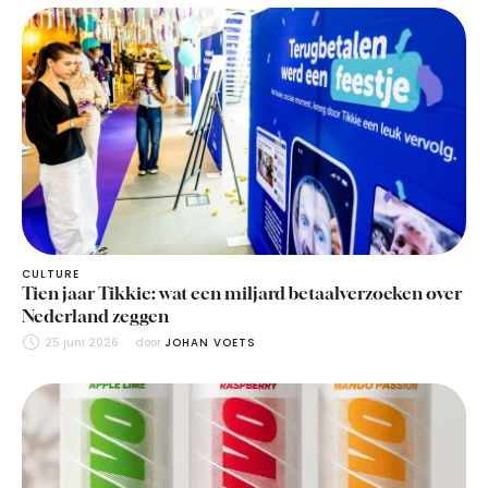
CULTURE
Tien jaar Tikkie: wat een miljard betaalverzoeken over
Nederland zeggen
25 juni 2026
door 
JOHAN VOETS