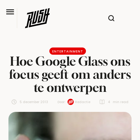
ENTERTAINMENT
Hoe Google Glass ons
focus geeft om anders
te ontwerpen
5 december 2013
Door:  
Redactie
4
 min read