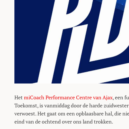
Het
miCoach Performance Centre van Ajax
, een f
Toekomst, is vanmiddag door de harde zuidwester
verwoest. Het gaat om een opblaasbare hal, die n
eind van de ochtend over ons land trokken.