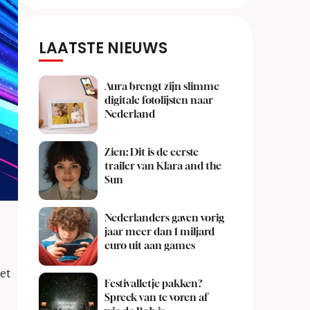
LAATSTE NIEUWS
Aura brengt zijn slimme
digitale fotolijsten naar
Nederland
Zien: Dit is de eerste
trailer van Klara and the
Sun
Nederlanders gaven vorig
jaar meer dan 1 miljard
euro uit aan games
et
Festivalletje pakken?
Spreek van te voren af