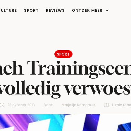
CULTURE
SPORT
REVIEWS
ONTDEK MEER
SPORT
ch Trainingsce
volledig verwoes
28 oktober 2013
Door:  
Marjolijn Kamphuis
1
 min rea