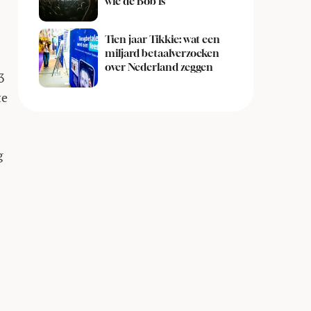
wie de Bob is
Tien jaar Tikkie: wat een
miljard betaalverzoeken
over Nederland zeggen
3
te
g