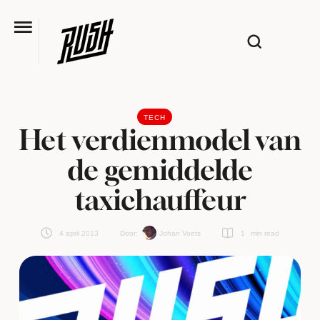
TECH
Het verdienmodel van
de gemiddelde
taxichauffeur
4 april 2013
Door:  
Johan Voets
1
 min read