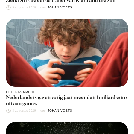
Zien: Dit is de eerste trailer van Klara and the Sun
3 augustus 2026
door 
JOHAN VOETS
ENTERTAINMENT
Nederlanders gaven vorig jaar meer dan 1 miljard euro
uit aan games
3 augustus 2026
door 
JOHAN VOETS