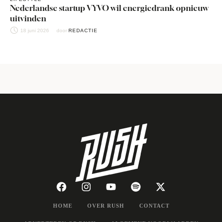
Nederlandse startup VYVO wil energiedrank opnieuw
uitvinden
18 juni 2026
door 
REDACTIE
HOME
OVER RUSH
CONTACT