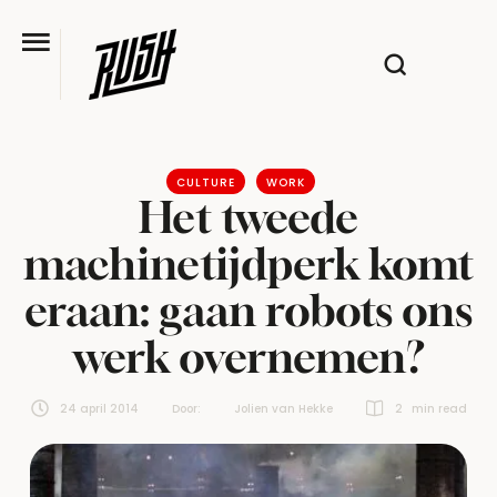
CULTURE
WORK
Het tweede
machinetijdperk komt
eraan: gaan robots ons
werk overnemen?
24 april 2014
Door:  
Jolien van Hekke
2
 min read