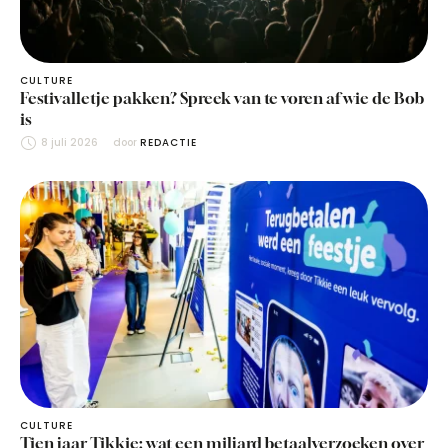
CULTURE
Festivalletje pakken? Spreek van te voren af wie de Bob
is
8 juli 2026
door 
REDACTIE
CULTURE
Tien jaar Tikkie: wat een miljard betaalverzoeken over