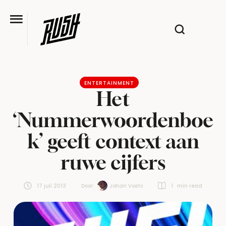
ENTERTAINMENT
Het
‘Nummerwoordenboe
k’ geeft context aan
ruwe cijfers
17 juli 2013
Door:  
Johan Voets
1
 min read