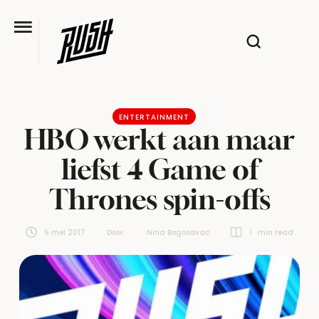
ENTERTAINMENT
HBO werkt aan maar
liefst 4 Game of
Thrones spin-offs
5 mei 2017
Door:  
Nina Bogosavac
1
 min read