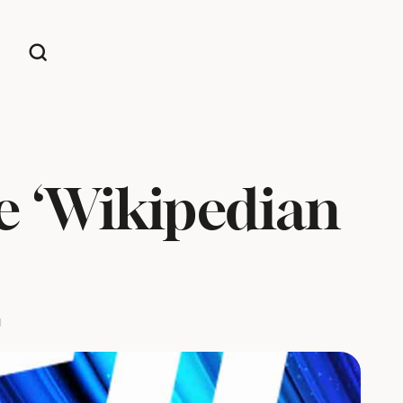
e ‘Wikipedian
d