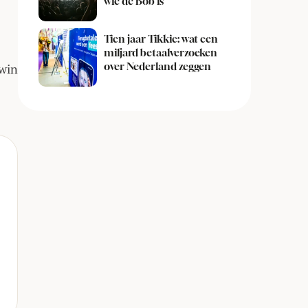
wie de Bob is
Tien jaar Tikkie: wat een
miljard betaalverzoeken
over Nederland zeggen
-win