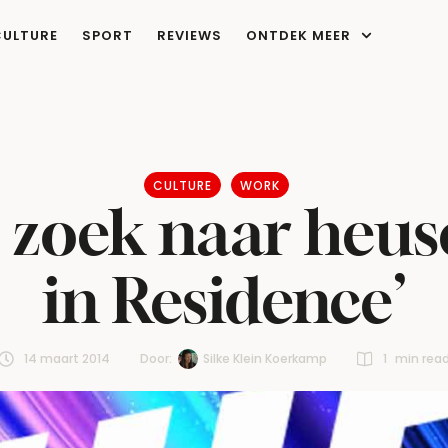
CULTURE
SPORT
REVIEWS
ONTDEK MEER
CULTURE
WORK
p zoek naar heus
in Residence’
14 maart 2014
Door:  
Silke Klein Koerkamp
1
 min rea