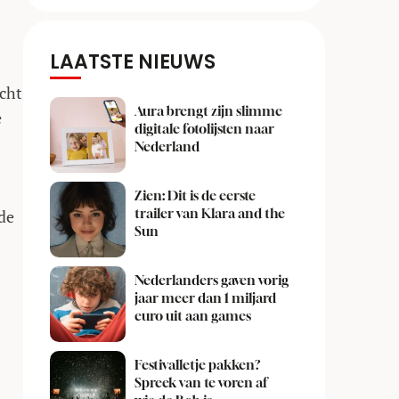
LAATSTE NIEUWS
icht
Aura brengt zijn slimme
e
digitale fotolijsten naar
Nederland
Zien: Dit is de eerste
trailer van Klara and the
de
Sun
Nederlanders gaven vorig
jaar meer dan 1 miljard
euro uit aan games
Festivalletje pakken?
Spreek van te voren af