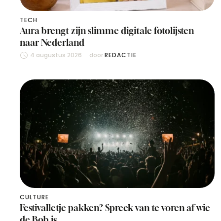
TECH
Aura brengt zijn slimme digitale fotolijsten
naar Nederland
4 augustus 2026
door 
REDACTIE
CULTURE
Festivalletje pakken? Spreek van te voren af wie
de Bob is