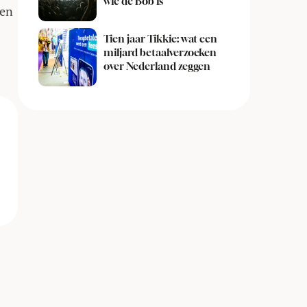
wie de Bob is
ien
Tien jaar Tikkie: wat een
miljard betaalverzoeken
over Nederland zeggen