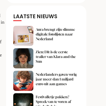
l
LAATSTE NIEUWS
in
Aura brengt zijn slimme
digitale fotolijsten naar
Nederland
f
Zien: Dit is de eerste
de
trailer van Klara and the
Sun
Nederlanders gaven vorig
jaar meer dan 1 miljard
euro uit aan games
Festivalletje pakken?
Spreek van te voren af