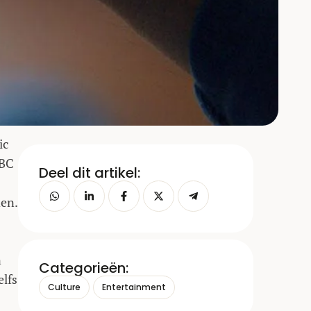
ic
BBC
Deel dit artikel:
den.
n
Categorieën:
elfs
Culture
Entertainment