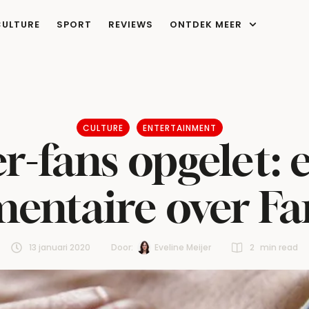
CULTURE
SPORT
REVIEWS
ONTDEK MEER
CULTURE
ENTERTAINMENT
r-fans opgelet:
ntaire over Fan
13 januari 2020
Door:  
Eveline Meijer
2
 min read