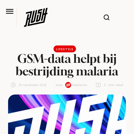
LIFESTYLE
GSM-data helpt bij
bestrijding malaria
19 november 2012
Door:  
Redactie
2
 min read