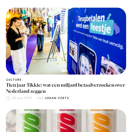
CULTURE
Tien jaar Tikkie: wat een miljard betaalverzoeken over
Nederland zeggen
25 juni 2026
door 
JOHAN VOETS