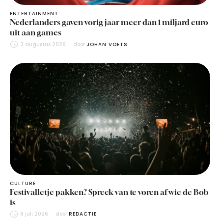
ENTERTAINMENT
Nederlanders gaven vorig jaar meer dan 1 miljard euro
uit aan games
3 augustus 2026
door 
JOHAN VOETS
CULTURE
Festivalletje pakken? Spreek van te voren af wie de Bob
is
8 juli 2026
door 
REDACTIE