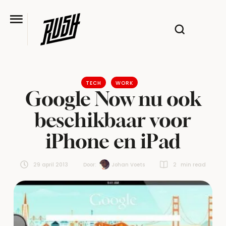
TECH
WORK
Google Now nu ook
beschikbaar voor
iPhone en iPad
29 april 2013
Door:  
Johan Voets
2
 min read