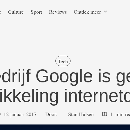
e
Culture
Sport
Reviews
Ontdek meer
Tech
rijf Google is g
ikkeling internet
12 januari 2017
Door:  
Stan Hulsen
1
 min re