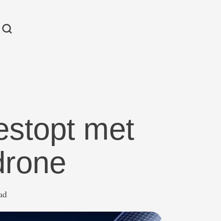
estopt met
drone
ad