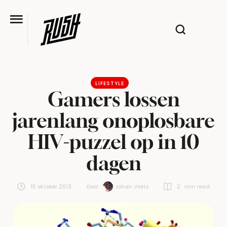
LIFESTYLE
Gamers lossen
jarenlang onoplosbare
HIV-puzzel op in 10
dagen
15 oktober 2013
Door:  
Johan Voets
2
 min read