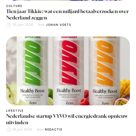
CULTURE
Tien jaar Tikkie: wat een miljard betaalverzoeken over
Nederland zeggen
25 juni 2026
door 
JOHAN VOETS
LIFESTYLE
Nederlandse startup VYVO wil energiedrank opnieuw
uitvinden
18 juni 2026
door 
REDACTIE