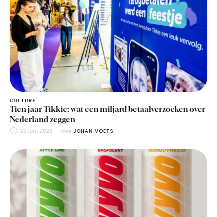
CULTURE
Tien jaar Tikkie: wat een miljard betaalverzoeken over
Nederland zeggen
25 juni 2026
door 
JOHAN VOETS