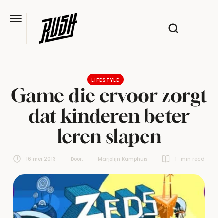
LIFESTYLE
Game die ervoor zorgt
dat kinderen beter
leren slapen
16 mei 2013
Door:  
Marjolijn Kamphuis
1
 min read