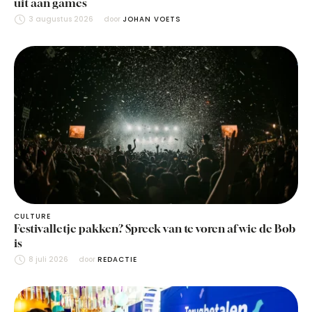
uit aan games
3 augustus 2026
door 
JOHAN VOETS
CULTURE
Festivalletje pakken? Spreek van te voren af wie de Bob
is
8 juli 2026
door 
REDACTIE