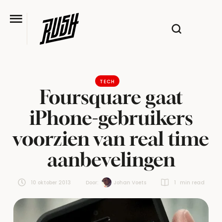
TECH
Foursquare gaat
iPhone-gebruikers
voorzien van real time
aanbevelingen
10 oktober 2013
Door:  
Johan Voets
1
 min read