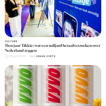
CULTURE
Tien jaar Tikkie: wat een miljard betaalverzoeken over
Nederland zeggen
25 juni 2026
door 
JOHAN VOETS