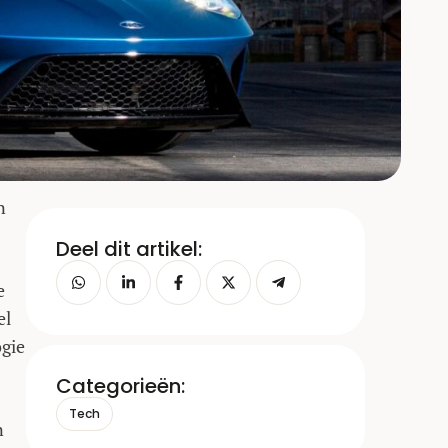
n
Deel dit artikel:
e
el
ogie
Categorieën:
Tech
n