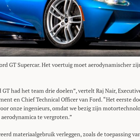
Ford GT Supercar. Het voertuig moet aerodynamischer zij
T had het team drie doelen”, vertelt Raj Nair, Executiv
ent en Chief Technical Officer van Ford. “Het eerste do
 voor onze ingenieurs, omdat we bezig zijn motortechnol
n aerodynamica te vergroten.”
erd materiaalgebruik verleggen, zoals de toepassing va