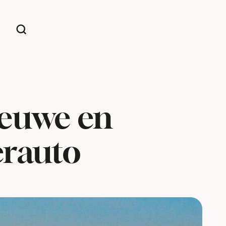
ieuwe en
erauto