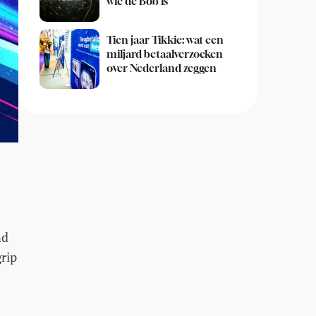
wie de Bob is
Tien jaar Tikkie: wat een
miljard betaalverzoeken
over Nederland zeggen
nd
rip