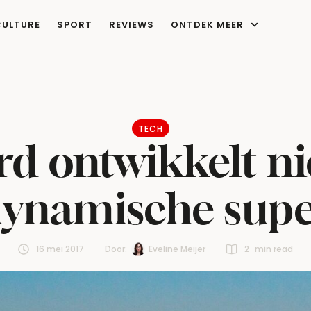
CULTURE
SPORT
REVIEWS
ONTDEK MEER
TECH
ord ontwikkelt n
ynamische sup
16 mei 2017
Door:  
Eveline Meijer
2
 min read