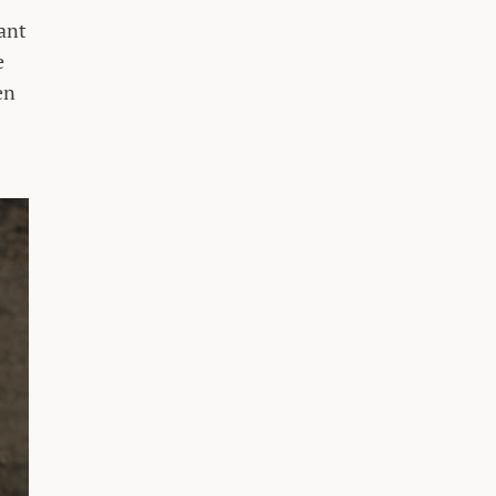
ant
e
en