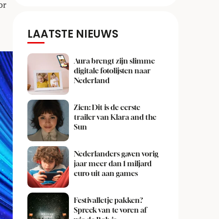
or
LAATSTE NIEUWS
Aura brengt zijn slimme
digitale fotolijsten naar
Nederland
Zien: Dit is de eerste
trailer van Klara and the
Sun
Nederlanders gaven vorig
jaar meer dan 1 miljard
euro uit aan games
Festivalletje pakken?
Spreek van te voren af