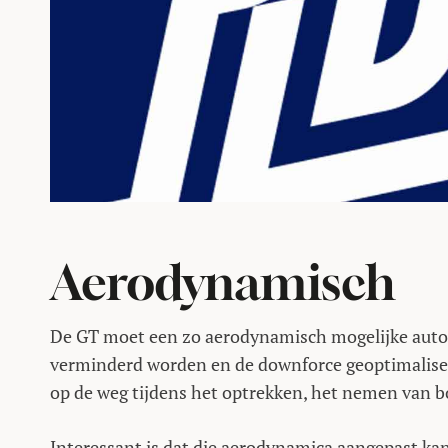
Aerodynamisch
De GT moet een zo aerodynamisch mogelijke auto z
verminderd worden en de downforce geoptimaliseer
op de weg tijdens het optrekken, het nemen van
Interessant is dat die aerodynamica aangepast k