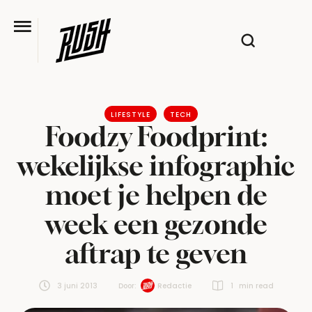
LIFESTYLE
TECH
Foodzy Foodprint:
wekelijkse infographic
moet je helpen de
week een gezonde
aftrap te geven
3 juni 2013
Door:  
Redactie
1
 min read