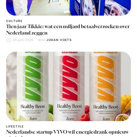
CULTURE
Tien jaar Tikkie: wat een miljard betaalverzoeken over
Nederland zeggen
25 juni 2026
door 
JOHAN VOETS
LIFESTYLE
Nederlandse startup VYVO wil energiedrank opnieuw