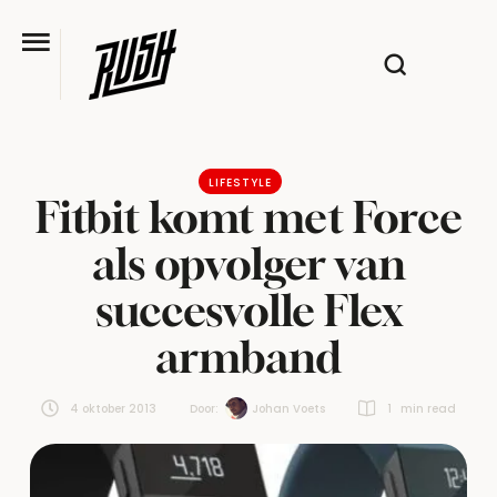
LIFESTYLE
Fitbit komt met Force
als opvolger van
succesvolle Flex
armband
4 oktober 2013
Door:  
Johan Voets
1
 min read