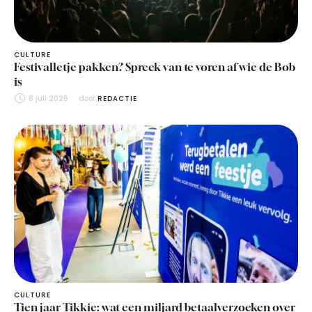
CULTURE
Festivalletje pakken? Spreek van te voren af wie de Bob
is
8 juli 2026
door 
REDACTIE
CULTURE
Tien jaar Tikkie: wat een miljard betaalverzoeken over