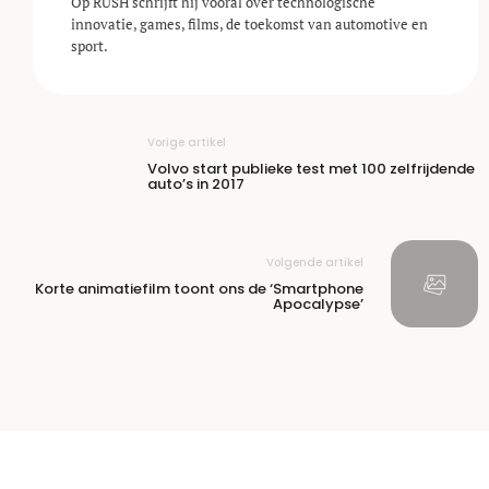
Op RUSH schrijft hij vooral over technologische
innovatie, games, films, de toekomst van automotive en
sport.
Vorige artikel
Volvo start publieke test met 100 zelfrijdende
auto’s in 2017
Volgende artikel
Korte animatiefilm toont ons de ‘Smartphone
Apocalypse’