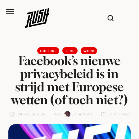
CULTURE
TECH
WORK
Facebook’s nieuwe
privacybeleid is in
strijd met Europese
wetten (of toch niet?)
24 februari 2015
Door:  
Johan Voets
2
 min read