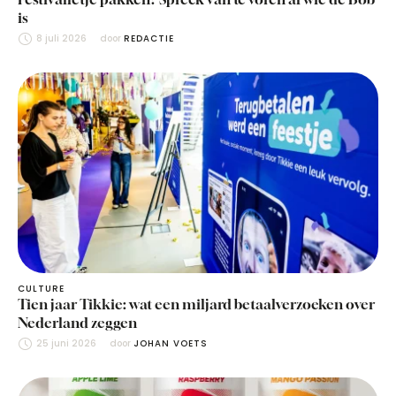
is
8 juli 2026
door 
REDACTIE
CULTURE
Tien jaar Tikkie: wat een miljard betaalverzoeken over
Nederland zeggen
25 juni 2026
door 
JOHAN VOETS