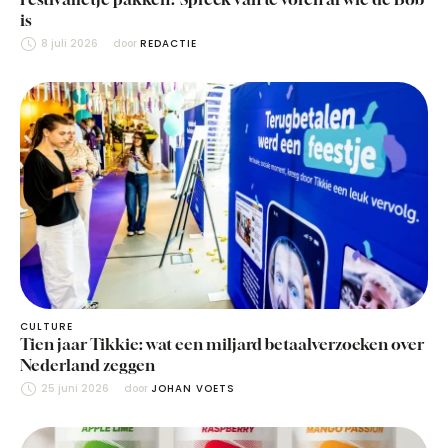
is
8 juli 2026
door 
REDACTIE
CULTURE
Tien jaar Tikkie: wat een miljard betaalverzoeken over
Nederland zeggen
25 juni 2026
door 
JOHAN VOETS