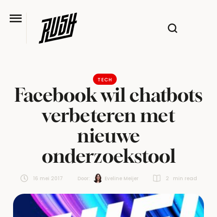
TECH
Facebook wil chatbots
verbeteren met
nieuwe
onderzoekstool
16 mei 2017
Door:  
Eveline Meijer
2
 min read