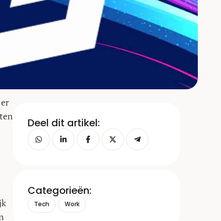
 er
hten
Deel dit artikel:
Categorieën:
jk
Tech
Work
n