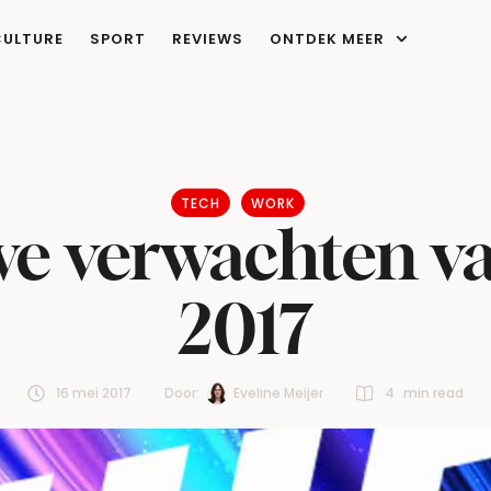
CULTURE
SPORT
REVIEWS
ONTDEK MEER
TECH
WORK
e verwachten v
2017
16 mei 2017
Door:  
Eveline Meijer
4
 min read