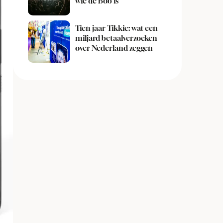
wie de Bob is
Tien jaar Tikkie: wat een
miljard betaalverzoeken
over Nederland zeggen