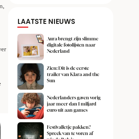
n,
LAATSTE NIEUWS
Aura brengt zijn slimme
digitale fotolijsten naar
ver
Nederland
Zien: Dit is de eerste
trailer van Klara and the
Sun
e
Nederlanders gaven vorig
jaar meer dan 1 miljard
euro uit aan games
Festivalletje pakken?
Spreek van te voren af