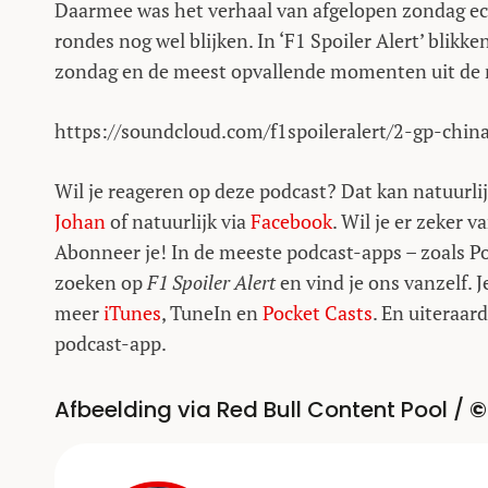
Daarmee was het verhaal van afgelopen zondag ech
rondes nog wel blijken. In ‘F1 Spoiler Alert’ blik
zondag en de meest opvallende momenten uit de 
https://soundcloud.com/f1spoileralert/2-gp-chin
Wil je reageren op deze podcast? Dat kan natuurlij
Johan
of natuurlijk via
Facebook
. Wil je er zeker v
Abonneer je! In de meeste podcast-apps – zoals P
zoeken op
F1 Spoiler Alert
en vind je ons vanzelf. 
meer
iTunes
, TuneIn en
Pocket Casts
. En uiteraa
podcast-app.
Afbeelding via Red Bull Content Pool /
©