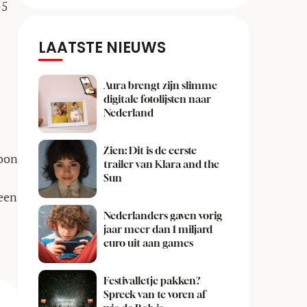
55
LAATSTE NIEUWS
Aura brengt zijn slimme
digitale fotolijsten naar
Nederland
Zien: Dit is de eerste
woon
trailer van Klara and the
Sun
 een
Nederlanders gaven vorig
jaar meer dan 1 miljard
euro uit aan games
Festivalletje pakken?
Spreek van te voren af