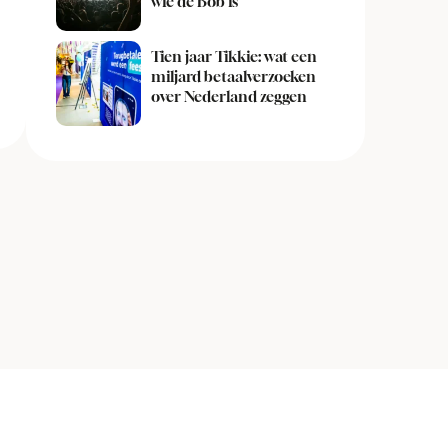
wie de Bob is
Tien jaar Tikkie: wat een
miljard betaalverzoeken
over Nederland zeggen