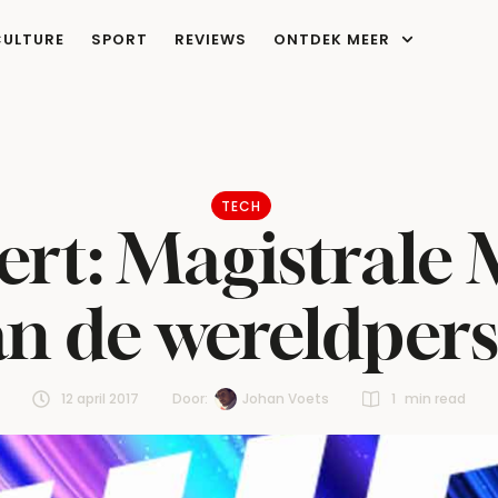
CULTURE
SPORT
REVIEWS
ONTDEK MEER
TECH
lert: Magistrale 
an de wereldpers
12 april 2017
Door:  
Johan Voets
1
 min read