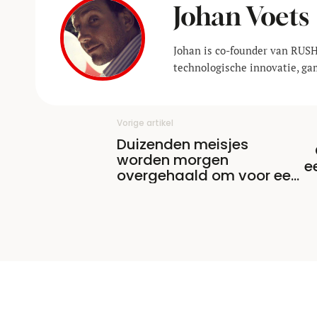
Johan Voets
Johan is co-founder van RUSH
technologische innovatie, ga
Vorige artikel
Duizenden meisjes
worden morgen
e
overgehaald om voor een
carrière in de technologie
te kiezen