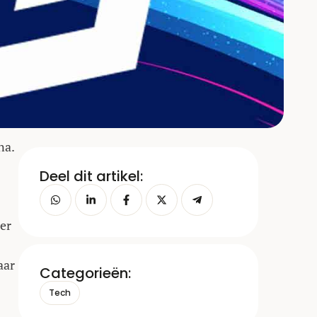
na.
Deel dit artikel:
er
aar
Categorieën:
Tech