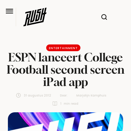
ENTERTAINMENT
ESPN lanceert College
Football second screen
iPad app
31 augustus 2012
Door:  
Marjolijn Kamphuis
1
 min read