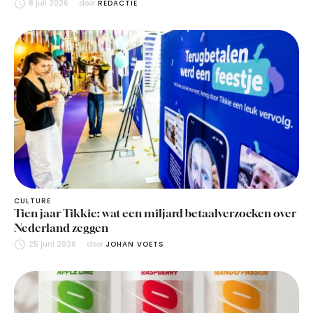
8 juli 2026
door 
REDACTIE
CULTURE
Tien jaar Tikkie: wat een miljard betaalverzoeken over
Nederland zeggen
25 juni 2026
door 
JOHAN VOETS