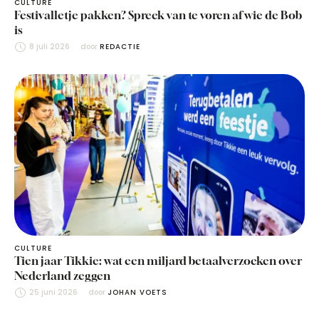
CULTURE
Festivalletje pakken? Spreek van te voren af wie de Bob
is
8 juli 2026
door 
REDACTIE
CULTURE
Tien jaar Tikkie: wat een miljard betaalverzoeken over
Nederland zeggen
25 juni 2026
door 
JOHAN VOETS