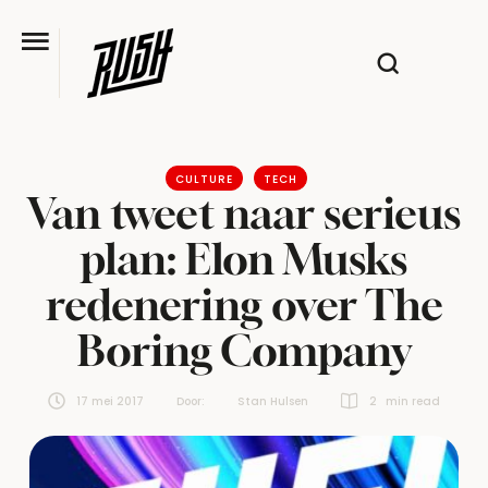
CULTURE
TECH
Van tweet naar serieus
plan: Elon Musks
redenering over The
Boring Company
17 mei 2017
Door:  
Stan Hulsen
2
 min read