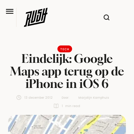
TECH
Eindelijk: Google
Maps app terug op de
iPhone in iOS 6
13 december 2012
Door:  
Marjolijn Kamphuis
1
 min read