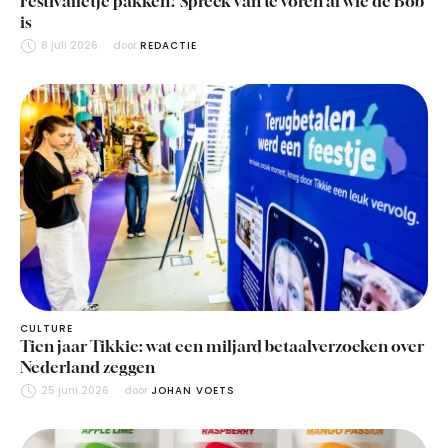
Festivalletje pakken? Spreek van te voren af wie de Bob
is
8 juli 2026
door 
REDACTIE
CULTURE
Tien jaar Tikkie: wat een miljard betaalverzoeken over
Nederland zeggen
25 juni 2026
door 
JOHAN VOETS