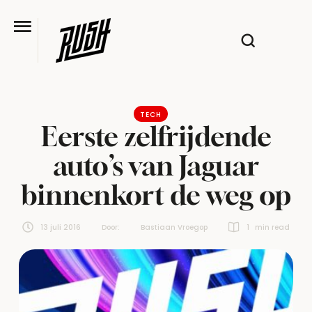
TECH
Eerste zelfrijdende
auto’s van Jaguar
binnenkort de weg op
13 juli 2016
Door:  
Bastiaan Vroegop
1
 min read