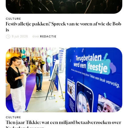
CULTURE
Festivalletje pakken? Spreek van te voren af wie de Bob
is
8 juli 2026
door 
REDACTIE
CULTURE
Tien jaar Tikkie: wat een miljard betaalverzoeken over