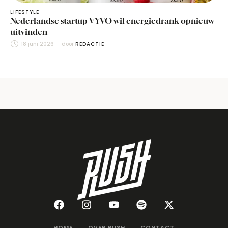
LIFESTYLE
Nederlandse startup VYVO wil energiedrank opnieuw
uitvinden
18 juni 2026
door 
REDACTIE
HOME
OVER RUSH
CONTACT