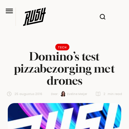
TECH
Domino’s test
pizzabezorging met
drones
25 augustus 2016
Door:  
Eveline Meijer
2
 min read