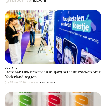
8 juli 2026
door 
REDACTIE
CULTURE
Tien jaar Tikkie: wat een miljard betaalverzoeken over
Nederland zeggen
25 juni 2026
door 
JOHAN VOETS