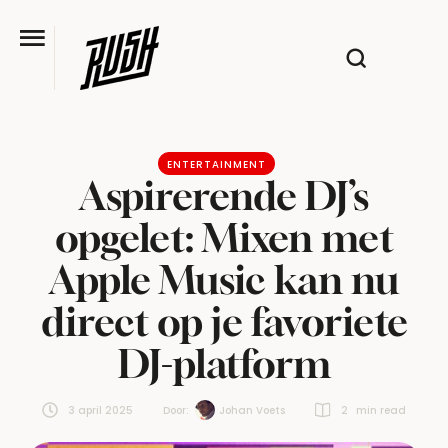
ENTERTAINMENT
Aspirerende DJ’s
opgelet: Mixen met
Apple Music kan nu
direct op je favoriete
DJ-platform
3 april 2025
Door:  
Johan Voets
2
 min read