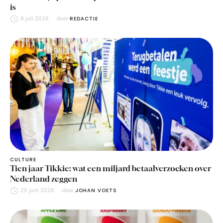
is
8 juli 2026
door 
REDACTIE
CULTURE
Tien jaar Tikkie: wat een miljard betaalverzoeken over
Nederland zeggen
25 juni 2026
door 
JOHAN VOETS