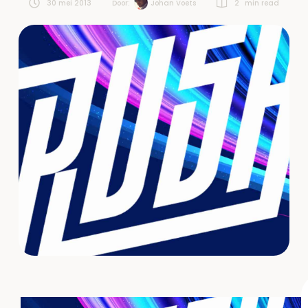
30 mei 2013
Door:  
Johan Voets
2
 min read