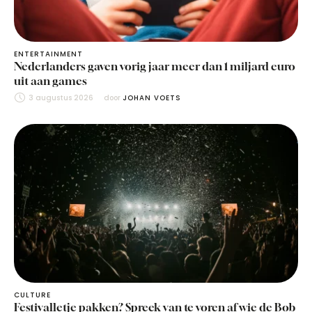
ENTERTAINMENT
Nederlanders gaven vorig jaar meer dan 1 miljard euro
uit aan games
3 augustus 2026
door 
JOHAN VOETS
CULTURE
Festivalletje pakken? Spreek van te voren af wie de Bob