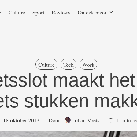
e
Culture
Sport
Reviews
Ontdek meer
Culture
Tech
Work
ietsslot maakt he
ets stukken makk
18 oktober 2013
Door:  
Johan Voets
1
 min r