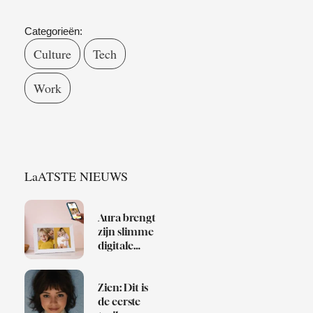
Categorieën:
Culture
Tech
Work
LaATSTE NIEUWS
Aura brengt
zijn slimme
digitale
fotolijsten
naar
Nederland
Zien: Dit is
de eerste