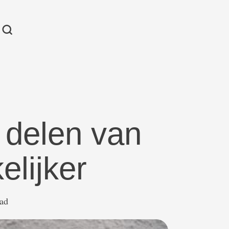
t delen van
elijker
ead