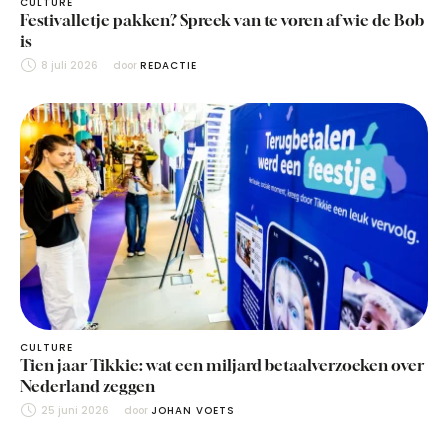
CULTURE
Festivalletje pakken? Spreek van te voren af wie de Bob
is
8 juli 2026
door 
REDACTIE
CULTURE
Tien jaar Tikkie: wat een miljard betaalverzoeken over
Nederland zeggen
25 juni 2026
door 
JOHAN VOETS