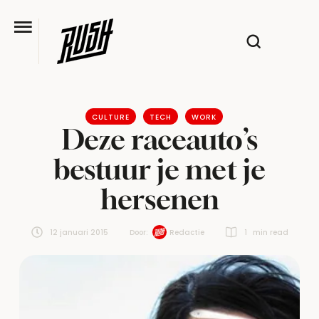
CULTURE
TECH
WORK
Deze raceauto’s
bestuur je met je
hersenen
12 januari 2015
Door:  
Redactie
1
 min read