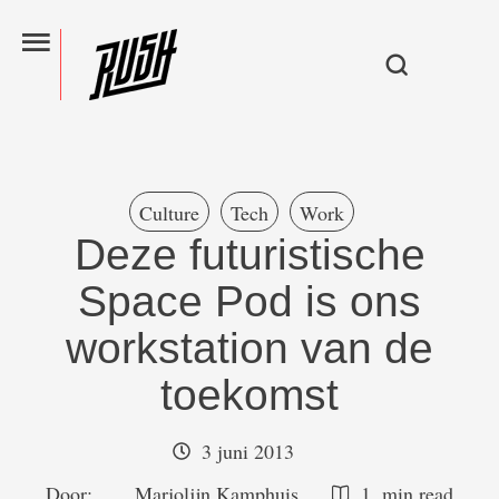
Culture
Tech
Work
Deze futuristische
Space Pod is ons
workstation van de
toekomst
3 juni 2013
Door:  
Marjolijn Kamphuis
1
 min read