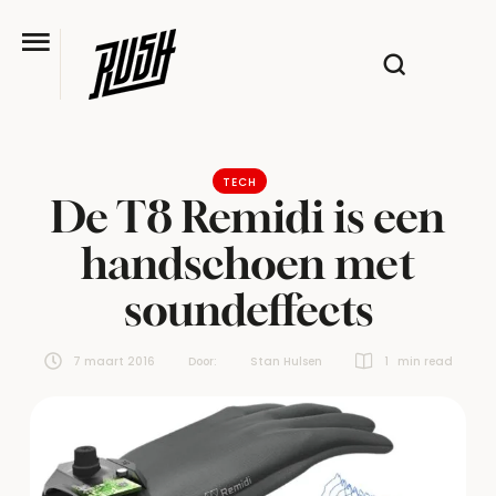
TECH
De T8 Remidi is een
handschoen met
soundeffects
7 maart 2016
Door:  
Stan Hulsen
1
 min read