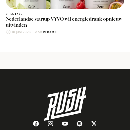
LIFESTYLE
Nederlandse startup VYVO wil energiedrank opnieuw
uitvinden
18 juni 2026
door 
REDACTIE