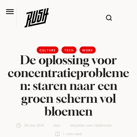
CULTURE
TECH
WORK
De oplossing voor
concentratieprobleme
n: staren naar een
groen scherm vol
bloemen
25 mei 2015
Door:  
Marjolein van Veldhuizen
1
 min read