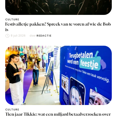
CULTURE
Festivalletje pakken? Spreek van te voren af wie de Bob
is
8 juli 2026
door 
REDACTIE
CULTURE
Tien jaar Tikkie: wat een miljard betaalverzoeken over