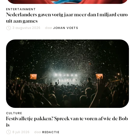
ENTERTAINMENT
Nederlanders gaven vorig jaar meer dan 1 miljard euro
uit aan games
3 augustus 2026
door 
JOHAN VOETS
CULTURE
Festivalletje pakken? Spreek van te voren af wie de Bob
is
8 juli 2026
door 
REDACTIE