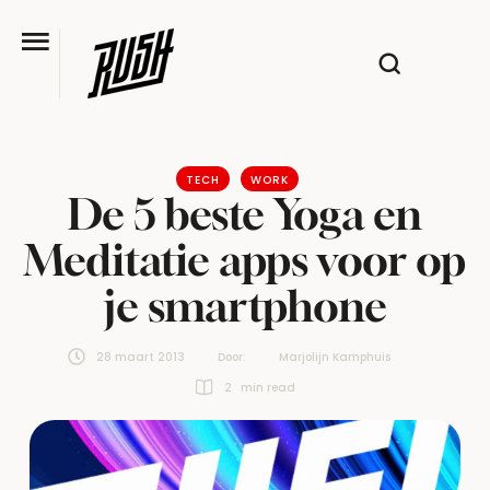
TECH
WORK
De 5 beste Yoga en
Meditatie apps voor op
je smartphone
28 maart 2013
Door:  
Marjolijn Kamphuis
2
 min read