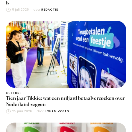
is
8 juli 2026
door 
REDACTIE
CULTURE
Tien jaar Tikkie: wat een miljard betaalverzoeken over
Nederland zeggen
25 juni 2026
door 
JOHAN VOETS