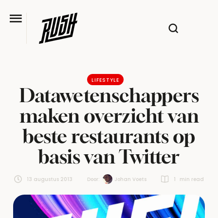
LIFESTYLE
Datawetenschappers
maken overzicht van
beste restaurants op
basis van Twitter
13 augustus 2013
Door:  
Johan Voets
1
 min read