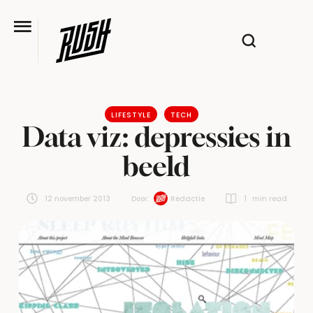
LIFESTYLE
TECH
Data viz: depressies in
beeld
12 november 2013
Door:  
Redactie
1
 min read