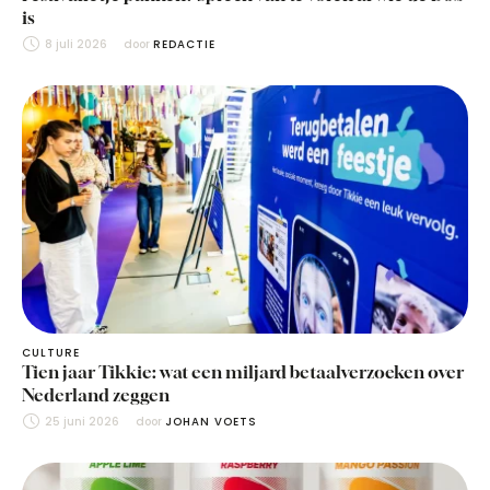
is
8 juli 2026
door 
REDACTIE
CULTURE
Tien jaar Tikkie: wat een miljard betaalverzoeken over
Nederland zeggen
25 juni 2026
door 
JOHAN VOETS