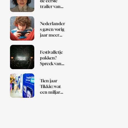
de eerste
trailer van
Klara and
the Sun
Nederlander
s gaven vorig
jaar meer
dan 1 miljard
euro uit aan
games
Festivalletje
pakken?
Spreek van
te voren af
wie de Bob is
Tien jaar
Tikkie: wat
een miljard
betaalverzoe
ken over
Nederland
zeggen