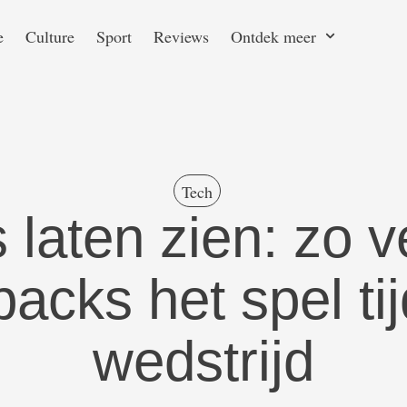
e
Culture
Sport
Reviews
Ontdek meer
Tech
s laten zien: zo 
backs het spel ti
wedstrijd