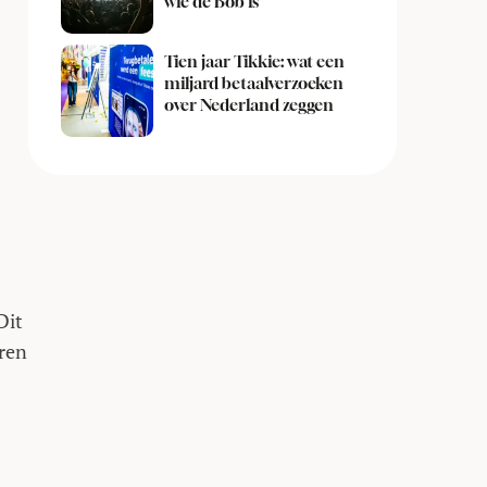
wie de Bob is
Tien jaar Tikkie: wat een
miljard betaalverzoeken
over Nederland zeggen
Dit
eren