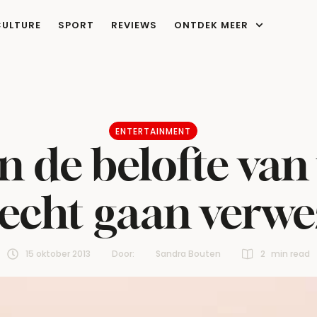
CULTURE
SPORT
REVIEWS
ONTDEK MEER
ENTERTAINMENT
 de belofte van v
 echt gaan verwe
15 oktober 2013
Door:  
Sandra Bouten
2
 min read