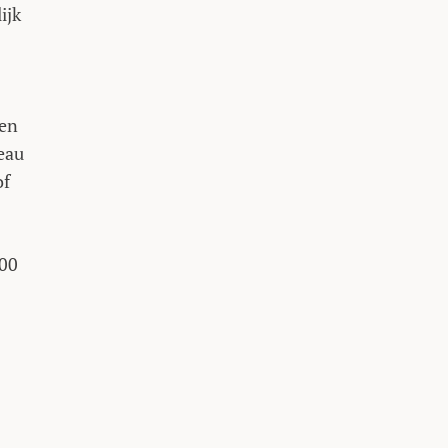
ijk
een
eau
of
000