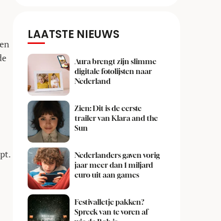
LAATSTE NIEUWS
een
de
Aura brengt zijn slimme
digitale fotolijsten naar
Nederland
Zien: Dit is de eerste
trailer van Klara and the
Sun
pt.
Nederlanders gaven vorig
jaar meer dan 1 miljard
euro uit aan games
Festivalletje pakken?
Spreek van te voren af