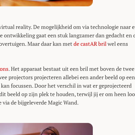
virtual reality. De mogelijkheid om via technologie naar 
 de ontwikkeling gaat een stuk langzamer dan gedacht en 
e overtuigen. Maar daar kan met
de castAR bril
wel eens
ions
. Het apparaat bestaat uit een bril met boven de twee
ee projectors projecteren allebei een ander beeld op een
 kan focussen. Door het verschil in wat er geprojecteerd
dit beeld op zijn plek te houden, terwijl jij er om heen loo
e via de bijgeleverde Magic Wand.