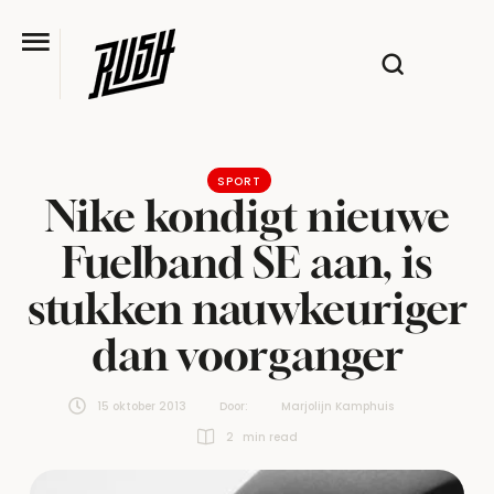
SPORT
Nike kondigt nieuwe
Fuelband SE aan, is
stukken nauwkeuriger
dan voorganger
15 oktober 2013
Door:  
Marjolijn Kamphuis
2
 min read