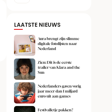
LAATSTE NIEUWS
Aura brengt zijn slimme
digitale fotolijsten naar
Nederland
Zien: Dit is de eerste
trailer van Klara and the
Sun
Nederlanders gaven vorig
jaar meer dan 1 miljard
euro uit aan games
Festivalletje pakken?