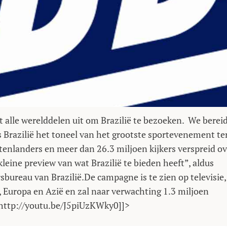
t alle werelddelen uit om Brazilië te bezoeken. We berei
s Brazilië het toneel van het grootste sportevenement te
tenlanders en meer dan 26.3 miljoen kijkers verspreid ov
eine preview van wat Brazilië te bieden heeft”, aldus
sbureau van Brazilië.De campagne is te zien op televisie,
, Europa en Azië en zal naar verwachting 1.3 miljoen
 http://youtu.be/J5piUzKWky0]]>