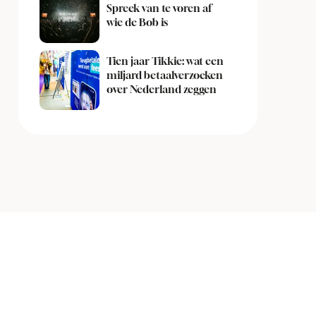
Spreek van te voren af
wie de Bob is
Tien jaar Tikkie: wat een
miljard betaalverzoeken
over Nederland zeggen