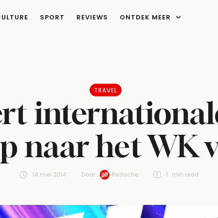
CULTURE
SPORT
REVIEWS
ONTDEK MEER
TRAVEL
ert internation
p naar het WK v
14 mei 2014
Door:  
Redactie
1
 min read